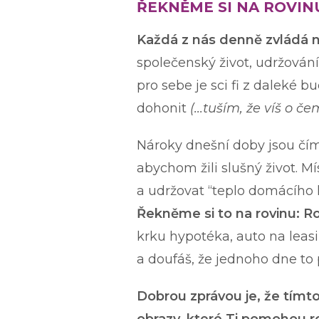
ŘEKNĚME SI NA ROVINU
Každá z nás denně zvládá n
společenský život, udržování
pro sebe je sci fi z daleké 
dohonit
(...tuším, že víš o 
Nároky dnešní doby jsou čím
abychom žili slušný život. 
a udržovat “teplo domácího k
Řekněme si to na rovinu: Ro
krku hypotéka, auto na leasi
a doufáš, že jednoho dne to
Dobrou zprávou je, že tím