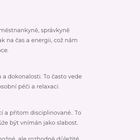
zaměstnankyně, správkyně
ak na čas a energii, což nám
ce.
 a dokonalosti. To často vede
sobní péči a relaxaci.
 a přitom disciplinované.. To
ůže být vnímán jako slabost.
ožné, ale rozhodně důležité