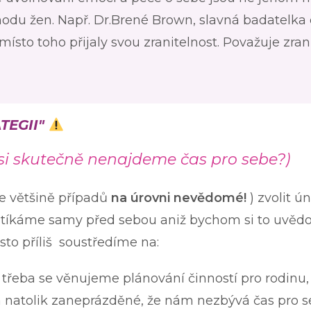
odu žen. Např. Dr.Brené Brown, slavná badatelka
ísto toho přijaly svou zranitelnost. Považuje zran
TEGII"
 si skutečně nenajdeme čas pro sebe?)
e většině případů
na
úrovni
ne
vědomé!
) zvolit ú
se. Utíkáme samy před sebou aniž bychom si to u
sto příliš soustředíme na:
e třeba se věnujeme plánování činností pro rodinu,
 natolik zaneprázděné, že nám nezbývá čas pro s