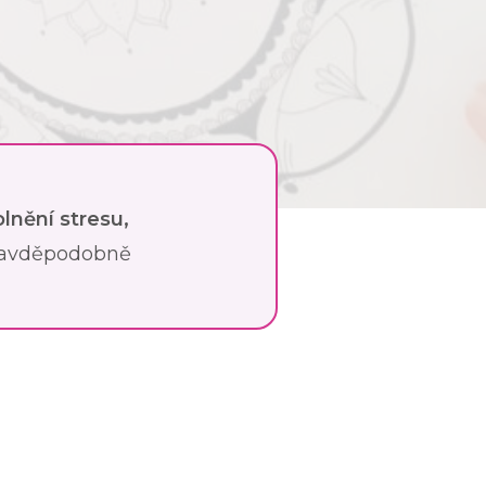
lnění stresu,
ravděpodobně