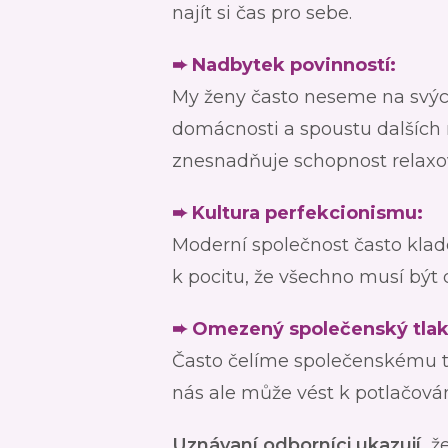
najít si čas pro sebe.
➨ Nadbytek povinností:
My ženy často neseme na svýc
domácnosti a spoustu dalších r
znesnadňuje schopnost relaxov
➨ Kultura perfekcionismu:
Moderní společnost často klad
k pocitu, že všechno musí být d
➨ Omezený společenský tlak
Často čelíme společenskému tla
nás ale může vést k potlačován
Uznávaní odborníci ukazují,
že