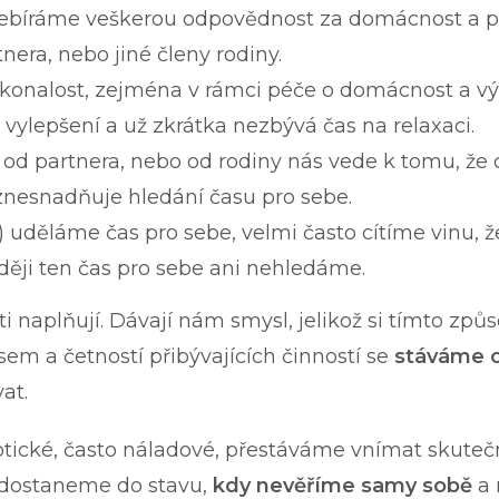
ebíráme veškerou odpovědnost za domácnost a pé
nera, nebo jiné členy rodiny.
konalost, zejména v rámci péče o domácnost a vý
 vylepšení a už zkrátka nezbývá čas na relaxaci.
d partnera, nebo od rodiny nás vede k tomu, že 
znesnadňuje hledání času pro sebe.
!) uděláme čas pro sebe, velmi často cítíme vinu
aději ten čas pro sebe ani nehledáme.
osti naplňují. Dávají nám smysl, jelikož si tímto 
em a četností přibývajících činností se
stáváme o
at.
otické, často náladové, přestáváme vnímat skutečn
 dostaneme do stavu,
kdy nevěříme samy sobě
a 