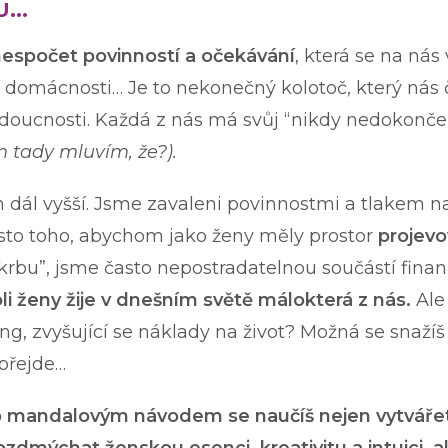
...
espočet povinností a očekávání
, která se na nás 
 domácnosti… Je to nekonečný kolotoč, který nás č
budoucnosti. Každá z nás má svůj “nikdy nedokonče
čem tady mluvím, že?).
 dál vyšší. Jsme zavaleni povinnostmi a tlakem n
Místo toho, abychom jako ženy měly prostor
projevo
rbu”, jsme často nepostradatelnou součástí finančn
li ženy žije v dnešním světě málokterá z nás.
Ale 
ng, zvyšující se náklady na život? Možná se snažíš
 přejde…
to mandalovým návodem se naučíš nejen vytváře