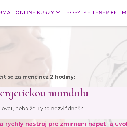
ARMA
ONLINE KURZY
POBYTY – TENERIFE
M
čit se za méně než 2 hodiny:
nergetickou mandalu
ovat, nebo že Ty to nezvládneš?
dla rychlý nástroj pro zmírnění napětí a uv