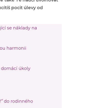
le také Tě naučí
uvolňovat
ucítíš pocit úlevy od
ící se náklady na
nou harmonii
, domácí úkoly
!”
do rodinného