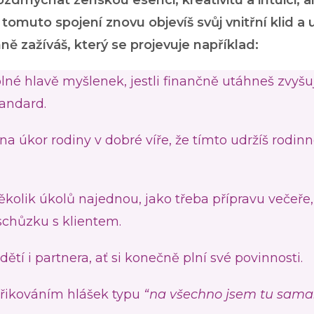
zdmýchat ženskou esenci, kreativitu a intuici, a
 tomuto spojení znovu objevíš svůj vnitřní klid a 
ně zažíváš, který se projevuje například:
né hlavě myšlenek, jestli finančně utáhneš zvyšuj
tandard.
a úkor rodiny v dobré víře, že tímto udržíš rodin
olik úkolů najednou, jako třeba přípravu večeře
schůzku s klientem.
í i partnera, ať si konečně plní své povinnosti.
řikováním hlášek typu
“na všechno jsem tu sama