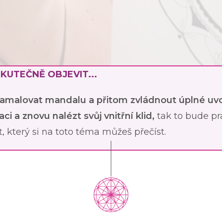
KUTEČNĚ OBJEVIT...
amalovat mandalu a přitom zvládnout úplné uvo
i a znovu nalézt svůj vnitřní klid,
tak to bude p
xt, který si na toto téma můžeš přečíst.