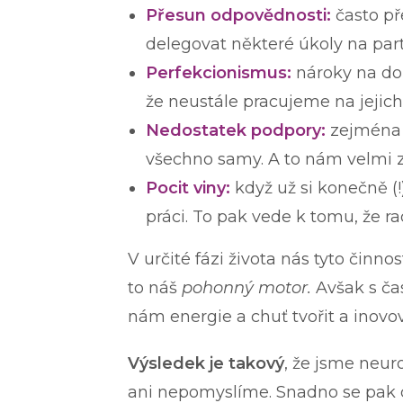
Přesun odpovědnosti:
často př
delegovat některé úkoly na part
Perfekcionismus:
nároky na do
že neustále pracujeme na jejich
Nedostatek podpory:
zejména o
všechno samy. A to nám velmi 
Pocit viny:
když už si konečně (
práci. To pak vede k tomu, že r
V určité fázi života nás tyto činn
to náš
pohonný motor.
Avšak s čas
nám energie a chuť tvořit a inovov
Výsledek je takový
, že jsme neur
ani nepomyslíme. Snadno se pak