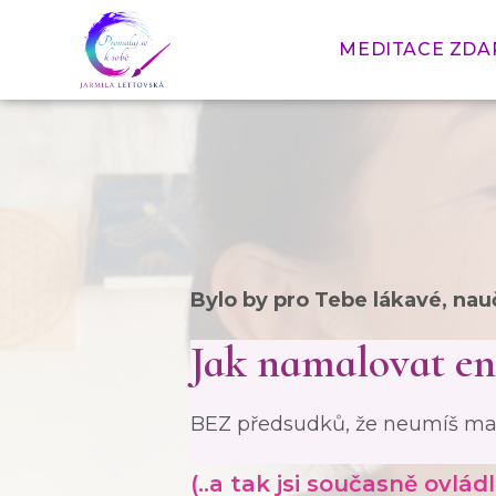
Přejít
k
MEDITACE ZD
obsahu
Bylo by pro Tebe lákavé, nau
Jak namalovat e
BEZ předsudků, že neumíš mal
(..a tak jsi současně ovlá