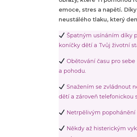
obrazy, které Ti pomohou ro
emoce, stres a napětí
. Díky
neustálého tlaku, který den
Špatným usínáním díky pl
koníčky dětí a Tvůj životní s
Obětování času pro sebe n
a pohodu.
Snažením se zvládnout něk
dětí a zároveň telefonickou 
Netrpělivým popohánění dět
Někdy až histerickým vyk