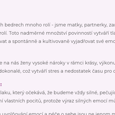
h bedrech mnoho rolí - jsme matky, partnerky, 
olí. Toto nadměrné množství povinností vytváří tl
at a spontánně a kultivovaně vyjadřovat své emo
e na nás ženy vysoké nároky v rámci krásy, výkonu
okonalé, což vytváří stres a nedostatek času pro o
:
ku, který očekává, že budeme vždy silné, pečující
í vlastních pocitů, protože výraz silných emocí m
 uvolňování emocí a péče o sebe jsou ne jenom m