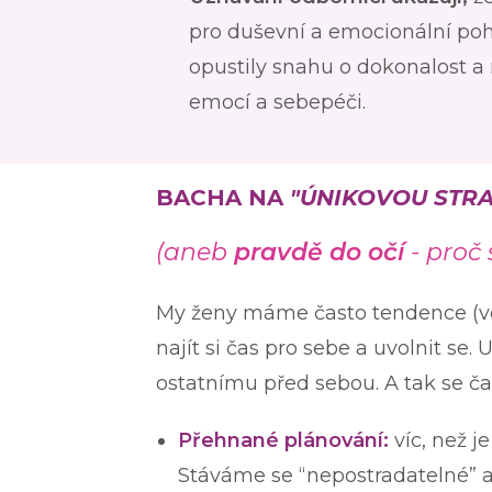
pro duševní a emocionální poh
opustily snahu o dokonalost a m
emocí a sebepéči.
BACHA NA
"ÚNIKOVOU STRA
(aneb
pravdě do očí
- proč
My ženy máme často tendence (v
najít si čas pro sebe a uvolnit 
ostatnímu před sebou. A tak se ča
Přehnané plánování:
víc, než j
Stáváme se “nepostradatelné” a