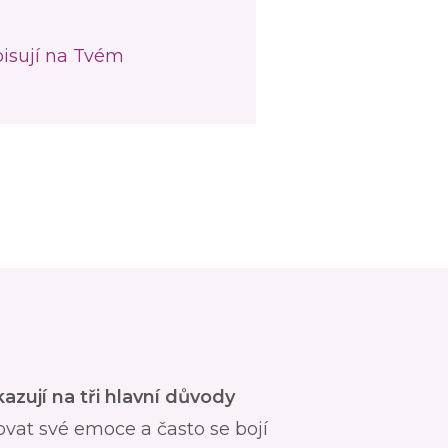
pisují na Tvém
.
azují na tři hlavní důvody
ovat své emoce a často se bojí