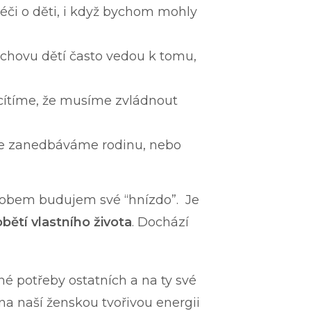
či o děti, i když bychom mohly
chovu dětí často vedou k tomu,
cítíme, že musíme zvládnout
, že zanedbáváme rodinu, nebo
způsobem budujem své “hnízdo”. Je
bětí vlastního života
. Dochází
é potřeby ostatních a na ty své
na naší ženskou tvořivou energii