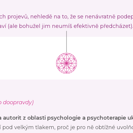
ích projevů, nehledě na to, že se nenávratně pode
aví (ale bohužel jim neumíš efektivně předcházet)
to doopravdy)
autorit z oblasti psychologie a psychoterapie uk
í pod velkým tlakem, proč je pro ně obtížné uvolň